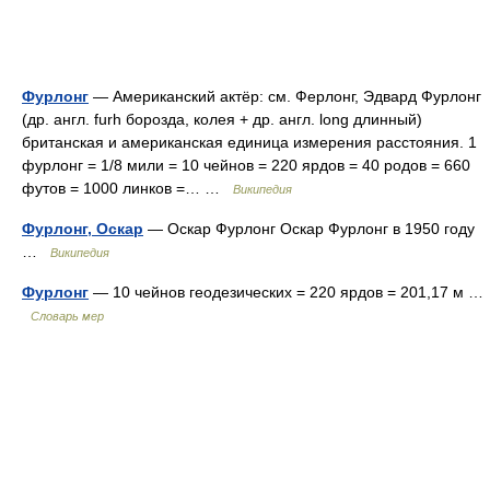
Фурлонг
— Американский актёр: см. Ферлонг, Эдвард Фурлонг
(др. англ. furh борозда, колея + др. англ. long длинный)
британская и американская единица измерения расстояния. 1
фурлонг = 1/8 мили = 10 чейнов = 220 ярдов = 40 родов = 660
футов = 1000 линков =… …
Википедия
Фурлонг, Оскар
— Оскар Фурлонг Оскар Фурлонг в 1950 году
…
Википедия
Фурлонг
— 10 чейнов геодезических = 220 ярдов = 201,17 м …
Словарь мер