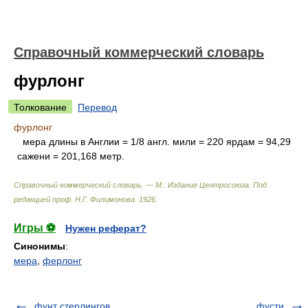
Справочный коммерческий словарь
фурлонг
Толкование
Перевод
фурлонг
мера длины в Англии = 1/8 англ. мили = 220 ярдам = 94,29
сажени = 201,168 метр.
Справочный коммерческий словарь. — М.: Издание Центросоюза
.
Под
редакцией проф. Н.Г. Филимонова
.
1926
.
Игры ⚽
Нужен реферат?
Синонимы
:
мера
,
ферлонг
фунт стерлингов
фусти