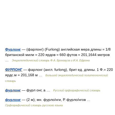
Фурлонг
— (фарлонг) (Furlong) английская мера длины = 1/8
британской мили = 220 ярдов = 660 футов = 201,1644 метров
…
Энциклопедический словарь Ф.А. Брокгауза и И.А. Ефрона
ФУРЛОНГ
— фарлонг (англ. furlong), брит ед. длины. 1 Ф.= 220
ярдс.м = 201,168 м …
Большой энциклопедический политехнический
словарь
фурлонг
— фурл онг, а …
Русский орфографический словарь
фурлонг
— (2 м); мн. фурло/нги, Р. фурло/нгов …
Орфографический словарь русского языка