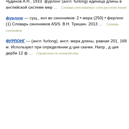
Чудинов А.Н., 1910. фурлонг (англ. furlong) единица длины в
английской системе мер …
Словарь иностранных слов русского языка
фурлонг
— сущ., кол во синонимов: 2 • мера (250) • ферлонг
(1) Словарь синонимов ASIS. В.Н. Тришин. 2013 …
Словарь
синонимов
ФУРЛОНГ
— (англ. furlong), англ. мера длины, равная 201, 168
м. Используют при определении д ции скачек. Напр., д ция
дерби 12 ф …
Справочник по коневодству